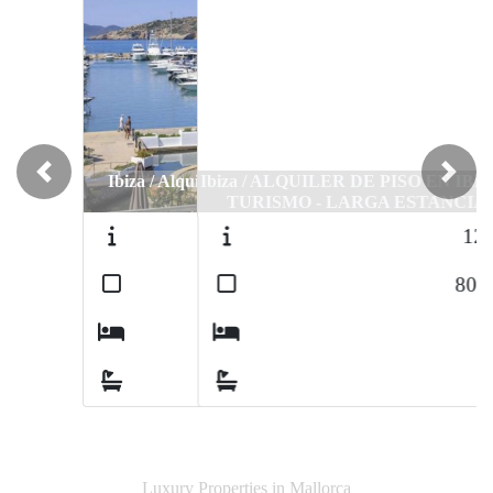
Ibiza / ALQUILER DE PISO EN IBIZA -
Previous
Next
TURISMO - LARGA ESTANCIA
1237
2
80
m
2
2
Luxury Properties in Mallorca