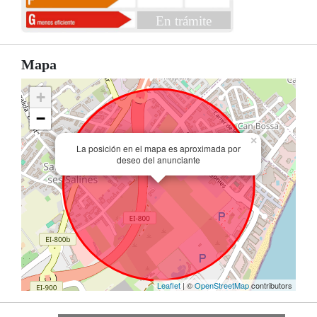
En trámite
Mapa
+
−
×
La posición en el mapa es aproximada por
deseo del anunciante
Leaflet
| ©
OpenStreetMap
contributors