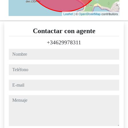
Leaflet
| ©
OpenStreetMap
contributors
Contactar con agente
+34629978311
nombre
teléfono
e-mail
mensaje