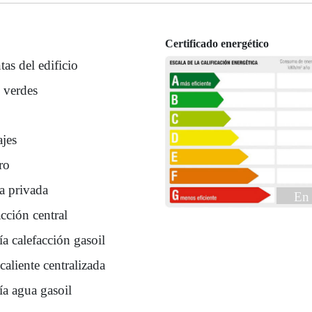
Certificado energético
tas del edificio
 verdes
ajes
ro
a privada
En 
cción central
a calefacción gasoil
aliente centralizada
ía agua gasoil