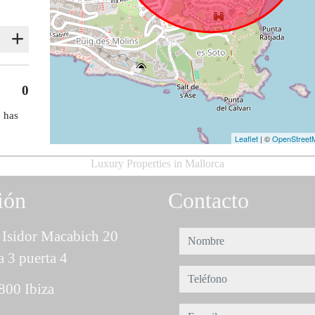
0
e has
Leaflet
| ©
OpenStreet
Luxury Properties in Mallorca
ión
Contacto
Isidor Macabich 20
nombre
a 3 puerta 4
teléfono
800 Ibiza
e-mail