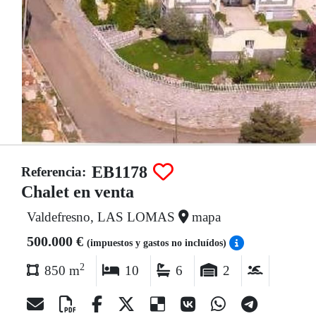
EB1178
Referencia:
Chalet en venta
Valdefresno, LAS LOMAS
mapa
500.000 €
(impuestos y gastos no incluídos)
2
850 m
10
6
2