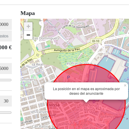
Mapa
+
−
000 €
×
La posición en el mapa es aproximada por
deseo del anunciante