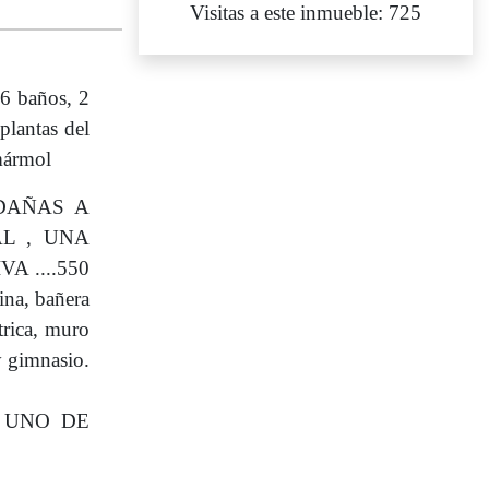
Visitas a este inmueble: 725
6 baños, 2
plantas del
 mármol
DAÑAS A
L , UNA
 ....550
ina, bañera
trica, muro
y gimnasio.
 UNO DE