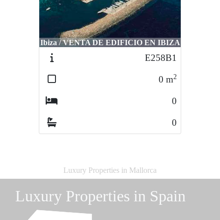
Ibiza / VENTA DE EDIFICIO EN IBIZA
E258B1
2
0
m
0
0
Luxury Properties in Mallorca
Luxury Properties in Spain