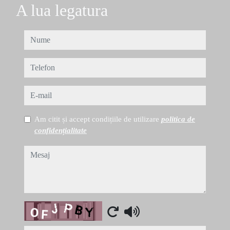
A lua legatura
nume
telefon
e-mail
Am citit și accept condițiile de utilizare
politica de
confidențialitate
mesaj
Captcha