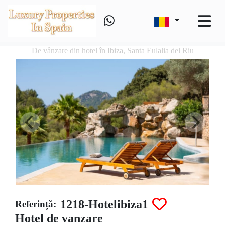
De vânzare din hotel în Ibiza, Santa Eulalia del Riu
1218-Hotelibiza1
Referință:
Hotel de vanzare