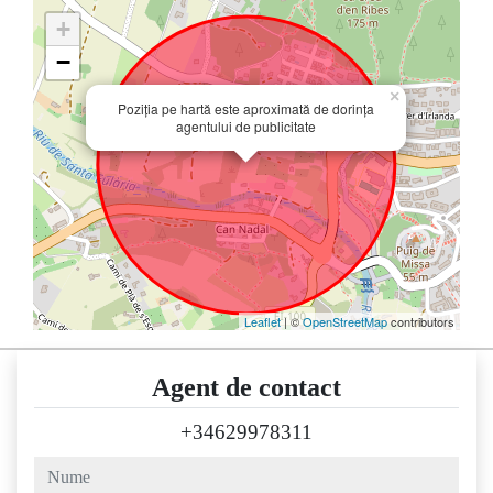
+
−
×
Poziția pe hartă este aproximată de dorința
agentului de publicitate
Leaflet
| ©
OpenStreetMap
contributors
Agent de contact
+34629978311
nume