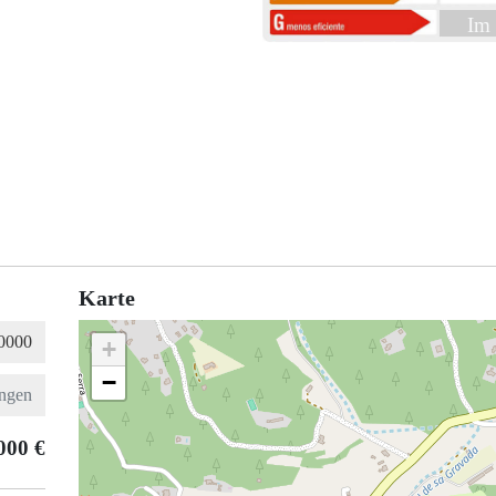
Im 
Karte
+
−
000 €