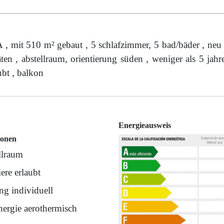
t 510 m² gebaut , 5 schlafzimmer, 5 bad/bäder , neu ,
ten , abstellraum, orientierung süden , weniger als 5 jahr
ubt , balkon
Energieausweis
ionen
llraum
ere erlaubt
ng individuell
nergie aerothermisch