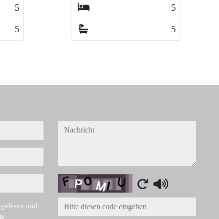
5
5
5
5
5
5
nachricht
Captcha
 gelesen und
tz