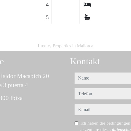
5
5
5
5
Luxury Properties in Mallorca
e
Kontakt
Isidor Macabich 20
name
a 3 puerta 4
telefon
800 Ibiza
e-mail
Ich haben die bedingungen
akzeptiere diese.
datenschu