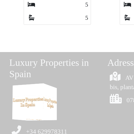
4
4
5
5
Luxury Properties in
Adress
Spain
AV 
bis, plant
07
+34 629978311