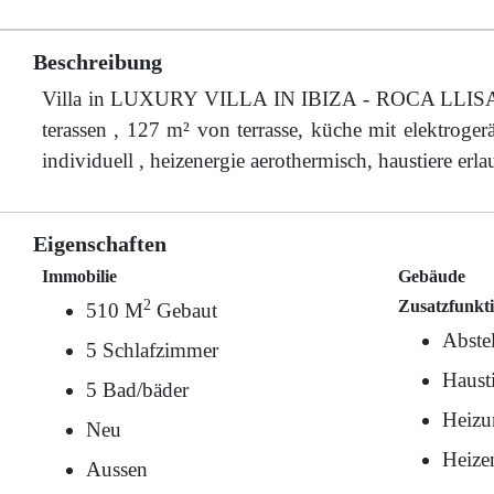
Beschreibung
Villa in LUXURY VILLA IN IBIZA - ROCA LLISA , mi
terassen , 127 m² von terrasse, küche mit elektrogerä
individuell , heizenergie aerothermisch, haustiere erla
Eigenschaften
Immobilie
Gebäude
2
Zusatzfunkt
510 M
Gebaut
Abste
5 Schlafzimmer
Hausti
5 Bad/bäder
Heizu
Neu
Heize
Aussen