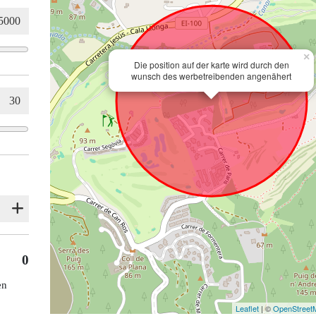
×
Die position auf der karte wird durch den
wunsch des werbetreibenden angenähert
0
en
Leaflet
| ©
OpenStreet