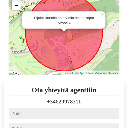
−
×
Sijainti kartalla on arvioitu mainostajan
toiveella
Leaflet
| ©
OpenStreetMap
contributors
Ota yhteyttä agenttiin
+34629978311
nimi
telefon