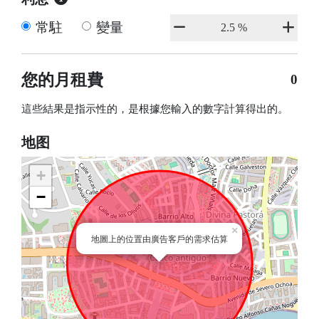
常駐
變量
您的月租費
0
這些結果是指示性的，是根據您輸入的數字計算得出的。
地图
+
−
×
地圖上的位置由廣告客戶的需求估算