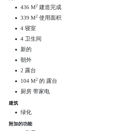
2
436 M
建造完成
2
339 M
使用面积
4 寝室
4 卫生间
新的
朝外
2 露台
2
104 M
的 露台
厨房 带家电
建筑
绿化
附加的功能