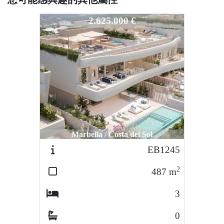
EB1246
2.625.000 €
Marbella / Costa del Sol
EB1245
2
487
m
3
0