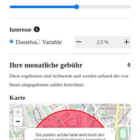
Interesse
Dauerhaft
Variable
Ihre monatliche gebühr
0
Diese ergebnisse sind richtwerte und werden anhand der von
ihnen eingegebenen zahlen berechnet.
Karte
+
−
×
Die position auf der karte wird durch den
wunsch des werbetreibenden angenähert