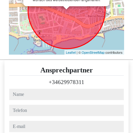
Leaflet
| ©
OpenStreetMap
contributors
Ansprechpartner
+34629978311
name
telefon
e-mail