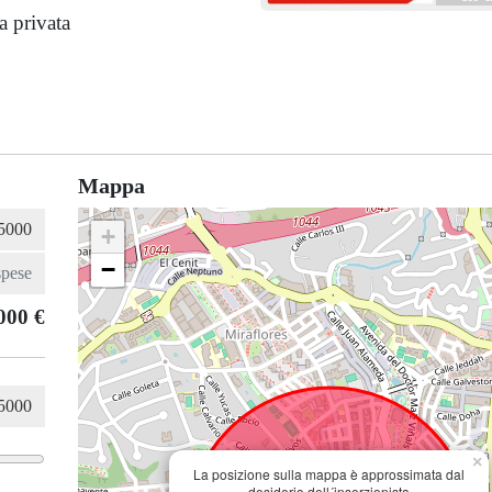
a privata
Mappa
+
−
000 €
×
La posizione sulla mappa è approssimata dal
desiderio dell´inserzionista