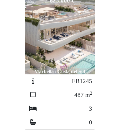
2.625.000 €
Marbella / Costa del Sol
EB1245
2
487
m
3
0