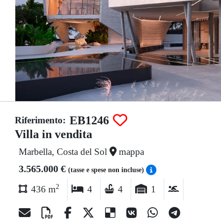
EB1246
Riferimento:
Villa in vendita
Marbella, Costa del Sol
mappa
3.565.000 €
(tasse e spese non incluse)
2
436 m
4
4
1