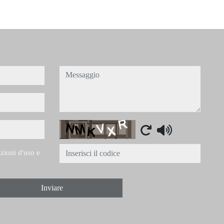
messaggio
Captcha
izioni d'uso e
Inviare