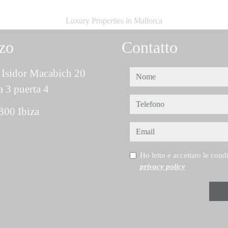
Luxury Properties in Mallorca
zzo
Contatto
Isidor Macabich 20
nome
a 3 puerta 4
telefono
800 Ibiza
email
Ho letto e accettato le cond
privacy policy