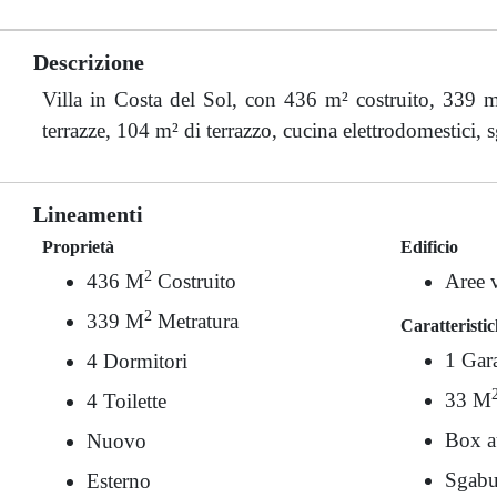
Descrizione
Villa in Costa del Sol, con 436 m² costruito, 339 m²
terrazze, 104 m² di terrazzo, cucina elettrodomestici, 
Lineamenti
Proprietà
Edificio
2
436 M
Costruito
Aree 
2
339 M
Metratura
Caratteristi
1 Gar
4 Dormitori
33 M
4 Toilette
Box a
Nuovo
Sgabu
Esterno